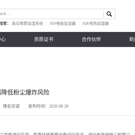
搜索：
高压微雾加湿系统
|
JDS电极加湿器
|
JQR电热加湿器
中心
资质证书
合作伙伴
新
器降低粉尘爆炸风险
：
博名空调
发布时间：
2020.08.28
尘浓度进行监测，能更好地掌握设备运行状况，进行有效地除尘和降尘，